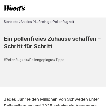
Startseite
Articles
Luftreiniger
Pollenflugzeit
Ein pollenfreies Zuhause schaffen –
Schritt für Schritt
#
Pollenflugzeit
#
Pollengeplagte
#
Tipps
Jedes Jahr leiden Millionen von Schweden unter
Pollenallergien und 2025 scheint ein besonders