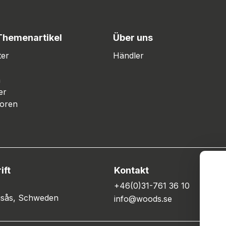
Themenartikel
Über uns
ter
Händler
n
er
oren
ift
Kontakt
+46(0)31-761 36 10
ngsås, Schweden
info@woods.se