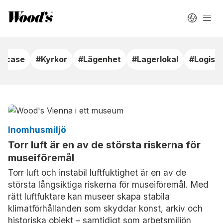
ndcase
#Kyrkor
#Lägenhet
#Lagerlokal
#Logisti
Inomhusmiljö
Torr luft är en av de största riskerna för
museiföremål
Torr luft och instabil luftfuktighet är en av de
största långsiktiga riskerna för museiföremål. Med
rätt luftfuktare kan museer skapa stabila
klimatförhållanden som skyddar konst, arkiv och
historiska objekt – samtidigt som arbetsmiljön