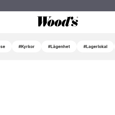
se
#Kyrkor
#Lägenhet
#Lagerlokal