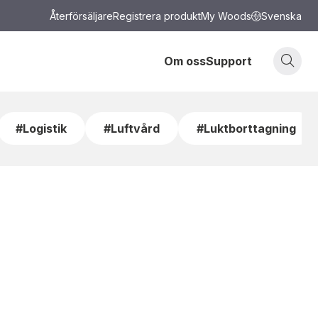
Återförsäljare
Registrera produkt
My Woods
Svenska
Om oss
Support
#Logistik
#Luftvård
#Luktborttagning