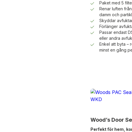
Paket med 5 filte
Renar luften frå
damm och partikl
Skyddar avfukta
Förlänger avfukt
Passar endast D
eller andra avfu
Enkel att byta –
minst en gång pe
Wood’s Door Sea
Perfekt för hem, ko