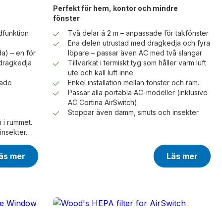
Perfekt för hem, kontor och mindre
fönster
dfunktion
Två delar á 2 m – anpassade för takfönster
Ena delen utrustad med dragkedja och fyra
a) – en för
löpare – passar även AC med två slangar
dragkedja
Tillverkat i termiskt tyg som håller varm luft
ute och kall luft inne
rade
Enkel installation mellan fönster och ram.
Passar alla portabla AC-modeller (inklusive
AC Cortina AirSwitch)
Stoppar även damm, smuts och insekter.
n i rummet.
nsekter.
äs mer
Läs mer