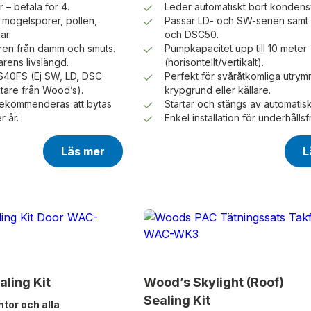
r – betala för 4.
Leder automatiskt bort kondens
n mögelsporer, pollen,
Passar LD- och SW-serien samt
ar.
och DSC50.
ren från damm och smuts.
Pumpkapacitet upp till 10 meter
arens livslängd.
(horisontellt/vertikalt).
S40FS (Ej SW, LD, DSC
Perfekt för svåråtkomliga utrymm
ktare från Wood’s).
krypgrund eller källare.
 rekommenderas att bytas
Startar och stängs av automatisk
r år.
Enkel installation för underhållsfri
Läs mer
L
ling Kit
Wood’s Skylight (Roof)
Sealing Kit
ntor och alla