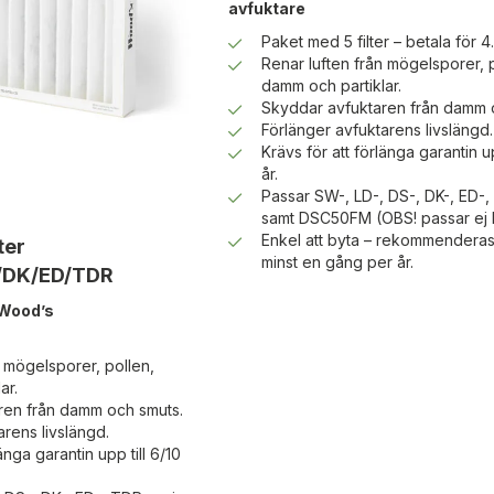
avfuktare
Paket med 5 filter – betala för 4.
Renar luften från mögelsporer, 
damm och partiklar.
Skyddar avfuktaren från damm 
Förlänger avfuktarens livslängd.
Krävs för att förlänga garantin up
år.
Passar SW-, LD-, DS-, DK-, ED-
samt DSC50FM (OBS! passar ej
Enkel att byta – rekommenderas 
ter
minst en gång per år.
/DK/ED/TDR
 Wood’s
n mögelsporer, pollen,
ar.
ren från damm och smuts.
arens livslängd.
änga garantin upp till 6/10