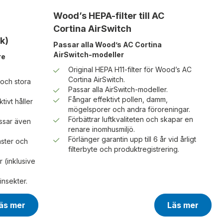
Wood’s HEPA-filter till AC
Cortina AirSwitch
k)
Passar alla Wood’s AC Cortina
AirSwitch-modeller
re
Original HEPA H11-filter för Wood’s AC
Cortina AirSwitch.
 och stora
Passar alla AirSwitch-modeller.
Fångar effektivt pollen, damm,
tivt håller
mögelsporer och andra föroreningar.
Förbättrar luftkvaliteten och skapar en
ssar även
renare inomhusmiljö.
Förlänger garantin upp till 6 år vid årligt
nster och
filterbyte och produktregistrering.
 (inklusive
nsekter.
äs mer
Läs mer