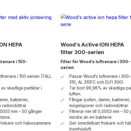
ION HEPA
Wood’s Active ION HEPA
filter 300-serien
trenare i 150-
Filter för Wood’s luftrenare i 300-
serien
ftrenare i 150-serien (TALL
Passar Wood’s luftrenare i 300-
310, AL 310FC och ELFI 300).
v skadliga partiklar i
Tar bort 99,98% av skadliga part
luften.
amm, bakterier,
Fångar pollen, damm, bakterier,
 radondöttrar.
mögelsporer och radondöttrar.
l 0,0003 mm – 50 gånger
Filtrerar ner till 0,0003 mm – 50
terie.
mindre än en bakterie.
friskare och hälsosammare
Ger omedelbart friskare och h
inomhusluft.