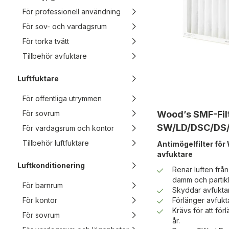
För professionell användning
För sov- och vardagsrum
För torka tvätt
Tillbehör avfuktare
Luftfuktare
För offentliga utrymmen
För sovrum
Wood’s SMF-Fil
SW/LD/DSC/DS
För vardagsrum och kontor
Tillbehör luftfuktare
Antimögelfilter för
avfuktare
Luftkonditionering
Renar luften frå
damm och partikl
För barnrum
Skyddar avfukta
För kontor
Förlänger avfukt
Krävs för att förl
För sovrum
år.