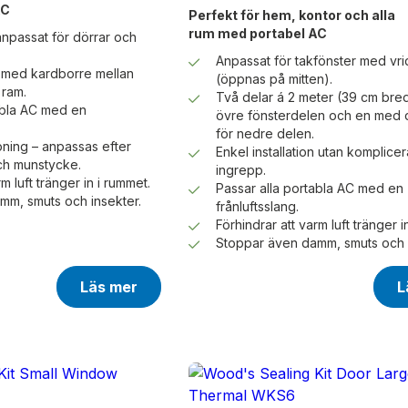
AC
Perfekt för hem, kontor och alla
rum med portabel AC
npassat för dörrar och
Anpassat för takfönster med vri
on med kardborre mellan
(öppnas på mitten).
 ram.
Två delar á 2 meter (39 cm bred
abla AC med en
övre fönsterdelen och en med 
för nedre delen.
ning – anpassas efter
Enkel installation utan komplice
ch munstycke.
ingrepp.
m luft tränger in i rummet.
Passar alla portabla AC med en
mm, smuts och insekter.
frånluftsslang.
Förhindrar att varm luft tränger i
Stoppar även damm, smuts och i
Läs mer
L