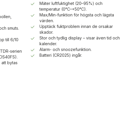
Mäter luftfuktighet (20–95%) och
temperatur (0°C–+50°C).
Max/Min-funktion för högsta och lägsta
pollen,
värden.
Upptäck fuktproblem innan de orsakar
och smuts.
skador.
Stor och tydlig display – visar även tid och
p till 6/10
kalender.
Alarm- och snoozefunktion.
, TDR-serien
Batteri (CR2025) ingår.
 DS40FS).
att bytas