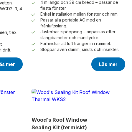
4 m längd och 39 cm bredd – passar de
vatten.
flesta fönster.
 WCD2, 3, 4
Enkel installation mellan fönster och ram.
Passar alla portabla AC med en
frånluftsslang.
Justerbar zipöppning – anpassas efter
en, t.ex.
slangdiameter och munstycke.
Förhindrar att luft tränger in i rummet.
t.
Stoppar även damm, smuts och insekter.
 drift.
äs mer
Läs mer
Wood’s Roof Window
Sealing Kit (termiskt)