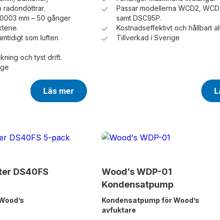
 radondöttrar.
Passar modellerna WCD2, WC
l 0,0003 mm – 50 gånger
samt DSC95P.
terie.
Kostnadseffektivt och hållbart al
amtidigt som luften
Tillverkad i Sverige
ning och tyst drift.
ige
Läs mer
L
ter DS40FS
Wood’s WDP-01
Kondensatpump
 Wood’s
Kondensatpump för Wood’s
avfuktare