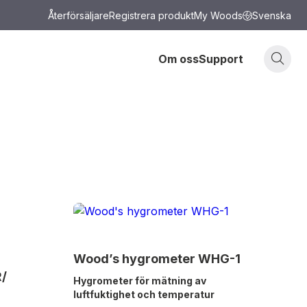
Återförsäljare
Registrera produkt
My Woods
Svenska
Om oss
Support
Wood’s hygrometer WHG-1
/
Hygrometer för mätning av
luftfuktighet och temperatur