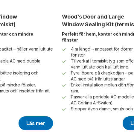
Window
Wood’s Door and Large
miskt)
Window Sealing Kit (termis
ntor och mindre
Perfekt för hem, kontor och mind
fönster
acitet – håller varm luft ute
4 m längd – anpassat för dörrar
fönster.
tabla AC med dubbla
Tillverkat i termiskt tyg som effek
varm luft ute och kall luft inne.
bättre isolering och
Fyra löpare på dragkedjan – pa
.
AC med två frånluftsslangar.
n på mindre fönster.
Enkel installation mellan dörr/fö
uts och insekter från att
ram.
Passar alla portabla AC-modeller
AC Cortina AirSwitch).
Stoppar även damm, smuts och i
Läs mer
L