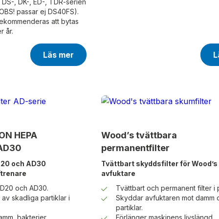
 DS-, DK-, ED-, TDR-serien
BS! passar ej DS40FS).
 rekommenderas att bytas
r år.
Läs mer
L
ION HEPA
Wood’s tvättbara
/AD30
permanentfilter
AD20 och AD30
Tvättbart skyddsfilter för Wood’s
ftrenare
avfuktare
AD20 och AD30.
Tvättbart och permanent filter i 
v skadliga partiklar i
Skyddar avfuktaren mot damm 
partiklar.
amm, bakterier,
Förlänger maskinens livslängd.