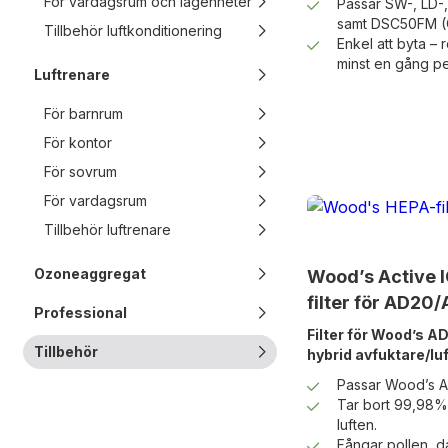
För vardagsrum och lägenheter
Passar SW-, LD-,
samt DSC50FM (O
Tillbehör luftkonditionering
Enkel att byta –
minst en gång pe
Luftrenare
För barnrum
För kontor
För sovrum
För vardagsrum
Tillbehör luftrenare
Ozoneaggregat
Wood’s Active 
filter för AD20
Professional
Filter för Wood’s 
Tillbehör
hybrid avfuktare/lu
Passar Wood’s 
Tar bort 99,98% a
luften.
Fångar pollen, d