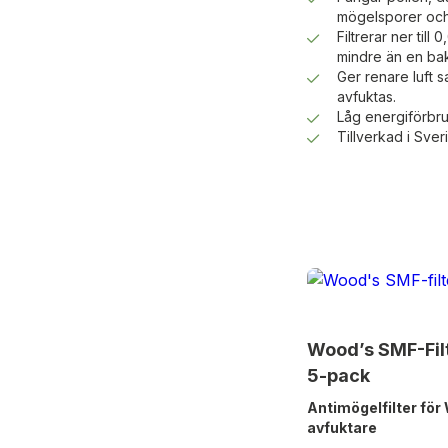
mögelsporer och
Filtrerar ner til
mindre än en bak
Ger renare luft s
avfuktas.
Låg energiförbruk
Tillverkad i Sver
Wood’s SMF-Fil
5-pack
Antimögelfilter för
avfuktare