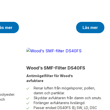
äs mer
Läs mer
Wood’s SMF-Filter DS40FS
Antimögelfilter för Wood’s
avfuktare
Renar luften från mögelsporer, pollen,
damm och partiklar.
polyester.
Skyddar avfuktaren från damm och smuts.
och
Förlänger avfuktarens livslängd.
Passar endast DS40FS (Ej SW, LD, DSC