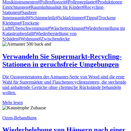
Musikinstrumenten
#Pollenflugzeit
#Pollengeplagte
#Produktionen
Einrichtungen
#Raumluftqualität für Kinder
#Recycling-
Stationen
#Saubere
Innenraumluft
#Schimmelpilz
#Schlafzimmer
#Tipps
#Trockene
Kleidung
#Trockene
Luft
#Überschwemmung
#Wäschetrocknung
#Wiederherstellung im
Katastrophenfall
#Wiederherstellung von
Schäden
#Wohnung
#Zwischendecke
Verwandeln Sie Supermarkt-Recycling-
Stationen in geruchsfreie Umgebungen
Die Ozongeneratoren der Airmaster-Serie von Wood sind die erste
Wahl für Supermärkte und Flaschenrecyclingzentren, die stechende
und anhaltende Gerüche ohne chemische Rückstände behandeln
wollen.
Mehr lesen
Ozon-Behandlung
Wiederbelebung von Häusern nach einer