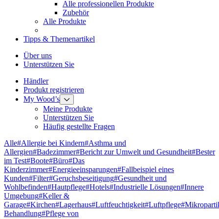
Alle professionellen Produkte
Zubehör
Alle Produkte
Tipps & Themenartikel
Über uns
Unterstützen Sie
Händler
Produkt registrieren
My Wood’s
Meine Produkte
Unterstützen Sie
Häufig gestellte Fragen
Alle
#Allergie bei Kindern
#Asthma und
Allergien
#Badezimmer
#Bericht zur Umwelt und Gesundheit
#Bester
im Test
#Boote
#Büro
#Das
Kinderzimmer
#Energieeinsparungen
#Fallbeispiel eines
Kunden
#Filter
#Geruchsbeseitigung
#Gesundheit und
Wohlbefinden
#Hautpflege
#Hotels
#Industrielle Lösungen
#Innere
Umgebung
#Keller &
Garage
#Kirchen
#Lagerhaus
#Luftfeuchtigkeit
#Luftpflege
#Mikroparti
Behandlung
#Pflege von