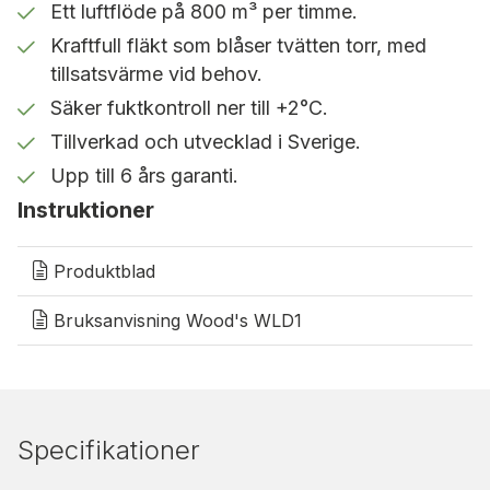
Ett luftflöde på 800 m³ per timme.
1 590 kWh/månad: 19 080 kWh/år
Kraftfull fläkt som blåser tvätten torr, med
Besparing i pengar:
tillsatsvärme vid behov.
Elpris 1kr/kWh spara: 19 080 kr/år
Säker fuktkontroll ner till +2°C.
Elpris 1,5kr/kWh spara: 28 620 kr/år
Tillverkad och utvecklad i Sverige.
Elpris 2,5kr/KWh spara: 47 700 kr/år
Upp till 6 års garanti.
Elpris 3,5kr/KWh spara: 66 780 kr/år
Instruktioner
Extra förbrukning med värmare aktiv: 1200 W
WLD1H är utvecklad för att i första hand användas
Produktblad
tillsammans med fastighetens befintliga
värmesystem. Den integrerade tillsatsvärmen
Bruksanvisning Wood's WLD1
används vid behov, exempelvis i kallare utrymmen
eller när extra torkkapacitet krävs.
Rekommenderade
Specifikationer
användningsområden: