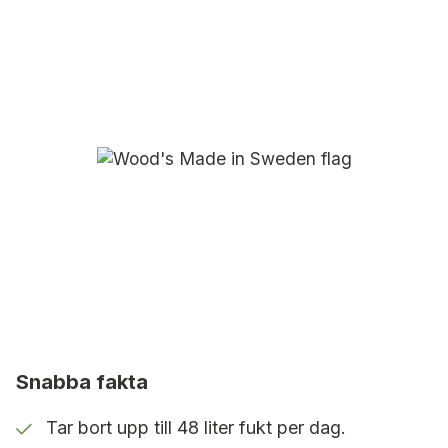
rekommenderas att i första hand använda
fastighetens befintliga värmesystem och
tillsatsvärmen som ett komplement.
Det energieffektiva och miljövänliga kylmediet
(R290) bidrar till hög avfuktningskapacitet och
minskar behovet av extern värmetillförsel jämfört
med många traditionella lösningar.
Räkneexempel – Så mycket kan du
spara
Effekt på nuvarande torksystem 6 kW minus WLD1
0,7 kW: 5,3 kWh
Uppskattad antagen drifttid per dygn 10 timmar:
53 kWh
53 kWh x 30 dagar: 1 590 kWh/mån
Snabba fakta
1 590 kWh x 12 månader: 19 080 kWh
Tar bort upp till 48 liter fukt per dag.
Besparing av energi: