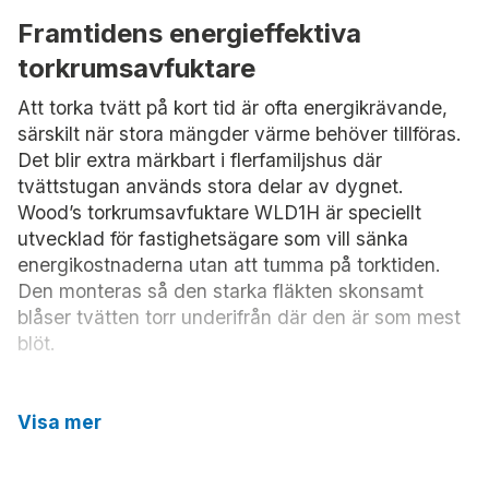
Framtidens energieffektiva
torkrumsavfuktare
Att torka tvätt på kort tid är ofta energikrävande,
särskilt när stora mängder värme behöver tillföras.
Det blir extra märkbart i flerfamiljshus där
tvättstugan används stora delar av dygnet.
Wood’s torkrumsavfuktare WLD1H är speciellt
utvecklad för fastighetsägare som vill sänka
energikostnaderna utan att tumma på torktiden.
Den monteras så den starka fläkten skonsamt
blåser tvätten torr underifrån där den är som mest
blöt.
Den inbyggda tillsatsvärmen (1200 W) kan
aktiveras vid behov för att säkerställa effektiv
Visa mer
torkning även i utrymmen där tillräcklig värme
saknas. För bästa energieffektivitet