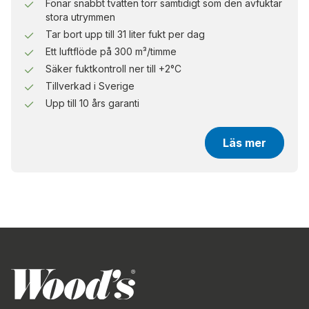
underhållet och säkerställer att maskinen fungerar
Fönar snabbt tvätten torr samtidigt som den avfuktar
optimalt.
stora utrymmen
Tar bort upp till 31 liter fukt per dag
En långsiktig och effektiv lösning
Ett luftflöde på 300 m³/timme
Säker fuktkontroll ner till +2°C
för torkrum och fastigheter
Tillverkad i Sverige
Genom att använda WLD1H får du en avfuktare
Upp till 10 års garanti
som inte bara sänker energikostnaderna utan även
gör torkprocessen mer skonsam för både tvätt och
Läs mer
byggnadens struktur. Med enkel installation och
användning är WLD1H ett naturligt val för
fastighetsägare som strävar efter energieffektivitet
och en hållbar framtid.