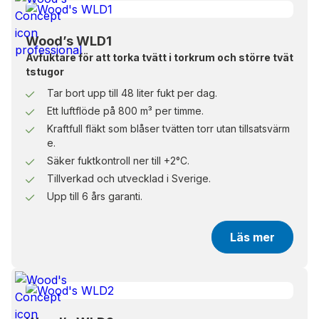
integrerade tillsatsvärmen användas för att
ytterligare förbättra torkförhållandena, särskilt i
kallare miljöer.
Wood’s WLD1
Avfuktare för att torka tvätt i torkrum och större tvät
Smart installation ger bättre
tstugor
resultat
Tar bort upp till 48 liter fukt per dag.
Ett luftflöde på 800 m³ per timme.
WLD1H monteras så utblåset riktas längs med
Kraftfull fläkt som blåser tvätten torr utan tillsatsvärm
tvättlinorna och tvätten. För bästa torkeffekt
e.
monteras det medföljande väggfästet nära
Säker fuktkontroll ner till +2°C.
tvättlinorna. Den levereras även med ett avtagbart
Tillverkad och utvecklad i Sverige.
displayskydd, vilket gör det möjligt att välja om
Upp till 6 års garanti.
boenden ska kunna ändra inställningar eller om
torkningen ska ske genom förinställda inställningar
Läs mer
från fastighetsägaren. WLD1H levereras utan
stickpropp och behöver installeras av behörig
elektriker. För enklast möjliga användning kopplas
den med fördel till en timer som styr längden på
torktiden.