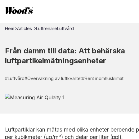
Hem
Articles
Luftrenare
Luftvård
Från damm till data: Att behärska
luftpartikelmätningsenheter
#
Luftvård
#
Övervakning av luftkvalitet
#
Rent inomhusklimat
Luftpartiklar kan mätas med olika enheter beroende 
per kubikmeter (µg/m³) och delar per liter (ppl).