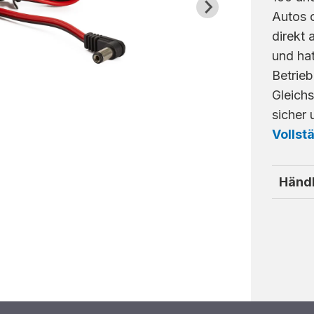
Autos 
direkt
und hat
Betrie
Gleich
sicher
Vollst
Händl