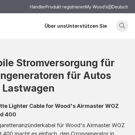
Händler
Produkt registrieren
My Wood’s
Deutsch
Über uns
Unterstützen Sie
ile Stromversorgung für
ngeneratoren für Autos
 Lastwagen
tte Lighter Cable for Wood's Airmaster WOZ
nd 400
garettenanzünderkabel für Wood's Airmaster WOZ
d 400 macht es einfach, den Ozongenerator in