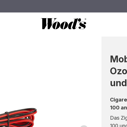
Mob
Ozo
und
Cigare
100 a
Das Zi
100 un