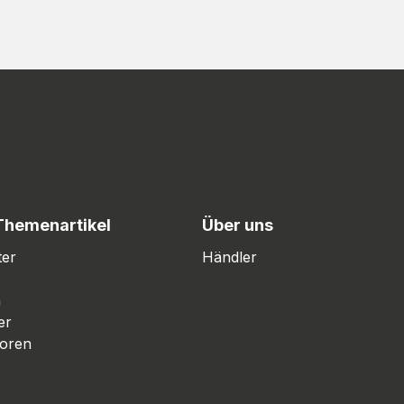
Themenartikel
Über uns
ter
Händler
n
er
oren