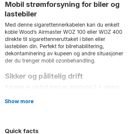
Mobil strømforsyning for biler og
lastebiler
Med denne sigarettennerkabelen kan du enkelt
koble Wood’s Airmaster WOZ 100 eller WOZ 400
direkte til sigarettenneruttaket i bilen eller
lastebilen din. Perfekt for bilrehabilitering,
dekontaminering av kupeen og andre situasjoner
der du trenger mobil ozonbehandling.
Sikker og pålitelig drift
Kabelen er utstyrt med en innebygd 2 A sikring,
noe som gir ekstra beskyttelse og sikkerhet under
bruk.
Show more
Fleksibel og enkel å bruke
Med en lengde på 2 meter får du god rekkevidde,
Quick facts