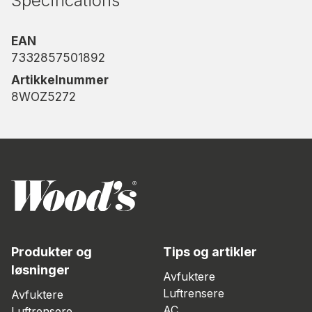
Specifications
EAN
7332857501892
Artikkelnummer
8WOZ5272
Produkter og
Tips og artikler
løsninger
Avfuktere
Luftrensere
Avfuktere
AC
Luftrensere