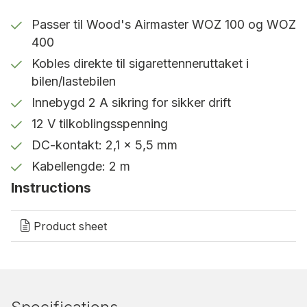
og den standardiserte DC-kontakten (2,1 x 5,5
mm) gjør installasjonen enkel og problemfri.
Passer til Wood's Airmaster WOZ 100 og WOZ
400
Perfekt for mobil bruk
Kobles direkte til sigarettenneruttaket i
Takket være denne kabelen kan du bruke WOZ-
bilen/lastebilen
enheten din selv i kjøretøy – et praktisk tilbehør for
Innebygd 2 A sikring for sikker drift
bilrehabilitering, transportbransjen og andre mobile
12 V tilkoblingsspenning
dekontamineringsbehov.
DC-kontakt: 2,1 x 5,5 mm
Kabellengde: 2 m
Instructions
Product sheet