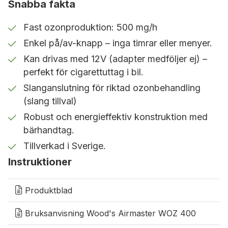
ej) och kopplas direkt till ett cigarettuttag i bil.
Snabba fakta
Detta gör den särskilt användbar för bilrekond, där
den effektivt tar bort ihållande lukter. Dessutom
Fast ozonproduktion: 500 mg/h
kan en silikonslang (tillval) anslutas för att rikta
Enkel på/av-knapp – inga timrar eller menyer.
ozonet till svåråtkomliga områden, exempelvis i
Kan drivas med 12V (adapter medföljer ej) –
ventilation eller fettavskiljare.
perfekt för cigarettuttag i bil.
Robust och lätthanterlig design
Slanganslutning för riktad ozonbehandling
(slang tillval)
Med sin robusta konstruktion, låga
Robust och energieffektiv konstruktion med
energiförbrukning och praktiska bärhandtag är
bärhandtag.
WOZ 400 enkel att flytta mellan olika utrymmen.
Den kan även väggmonteras via en smidig
Tillverkad i Sverige.
nyckelhålslösning för stationär drift.
Instruktioner
Tillverkad i Sverige
Produktblad
WOZ 400 är utvecklad och tillverkad i Sverige med
Bruksanvisning Wood's Airmaster WOZ 400
fokus på hållbarhet och funktion. Wood’s är
medlem i European Ozone Trade Association