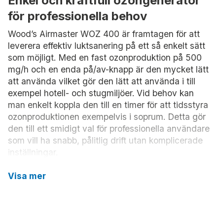
Enkel och kraftfull ozongenerator
för professionella behov
Wood’s Airmaster WOZ 400 är framtagen för att
leverera effektiv luktsanering på ett så enkelt sätt
som möjligt. Med en fast ozonproduktion på 500
mg/h och en enda på/av-knapp är den mycket lätt
att använda vilket gör den lätt att använda i till
exempel hotell- och stugmiljöer. Vid behov kan
man enkelt koppla den till en timer för att tidsstyra
ozonproduktionen exempelvis i soprum. Detta gör
den till ett smidigt val för professionella användare
som vill ha snabb, pålitlig drift utan komplicerade
inställningar.
Flexibel användning – även för
Visa mer
bilrekond
WOZ 400 kan drivas med 12V (adapter medföljer