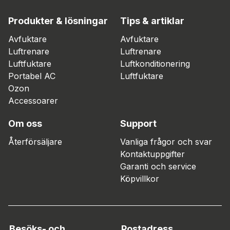
Produkter & lösningar
Tips & artiklar
Avfuktare
Avfuktare
Luftrenare
Luftrenare
Luftfuktare
Luftkonditionering
Portabel AC
Luftfuktare
Ozon
Accessoarer
Om oss
Support
Återförsäljare
Vanliga frågor och svar
Kontaktuppgifter
Garanti och service
Köpvillkor
Besöks- och
Postadress