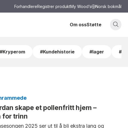
Forhandlere
Registrer produkt
My Wood’s
Norsk bokmål
Om oss
Støtte
#Kryperom
#Kundehistorie
#lager
#lei
enrammede
dan skape et pollenfritt hjem –
n for trinn
nsesongen 2025 ser ut til å bli ekstra lang og