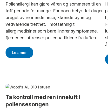
Pollenallergi kan gjøre våren og sommeren til en
H
tøff periode for mange. For noen betyr det dager
p
preget av rennende nese, kløende øyne og
h
vedvarende tretthet. I motsetning til
F
allergimedisiner som bare lindrer symptomene,
l
fjerner en luftrenser pollenpartiklene fra luften.
s
å
Les mer
Ta kontroll med ren inneluft i
pollensesongen