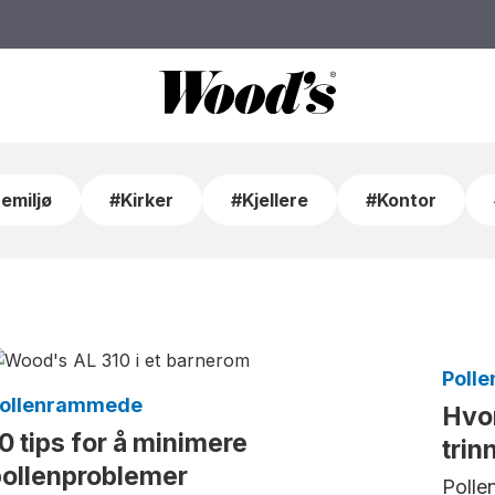
emiljø
#Kirker
#Kjellere
#Kontor
Poll
ollenrammede
Hvor
0 tips for å minimere
trin
ollenproblemer
Polle