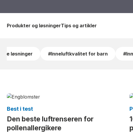
Produkter og løsninger
Tips og artikler
ielle løsninger
#Inneluftkvalitet for barn
#Inn
Best i test
P
Den beste luftrenseren for
1
pollenallergikere
p