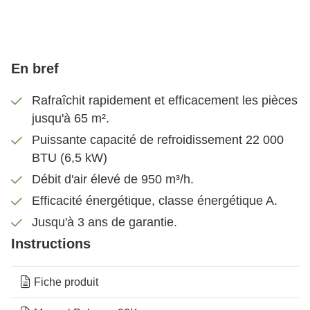
Fonction minuterie
Refroidissez avant d'utiliser la pièce.
En bref
Jusqu'à 3 ans de garantie
Rafraîchit rapidement et efficacement les pièces
Enregistrez-vous pour prolonger la garantie
jusqu'à 65 m².
jusqu'à 3 ans.
Puissante capacité de refroidissement 22 000
BTU (6,5 kW)
Refroidissement rapide et efficace
Débit d'air élevé de 950 m³/h.
Grâce à sa grande capacité et à son puissant débit
Efficacité énergétique, classe énergétique A.
d’air de 950 m³/h, l’AC Palermo 22K refroidit
Jusqu'à 3 ans de garantie.
efficacement même pendant les journées les plus
Instructions
chaudes. Il dispose de trois vitesses de ventilation et
d’une large plage de températures, ce qui permet
d’adapter facilement le refroidissement à vos
Fiche produit
préférences. Que vous ayez besoin de rafraîchir