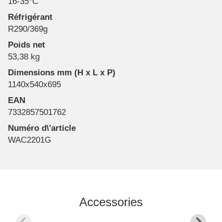
16-35°C
confort maximum !
Réfrigérant
R290/369g
Poids net
53,38 kg
Dimensions mm (H x L x P)
1140x540x695
EAN
7332857501762
Numéro d\'article
WAC2201G
Accessories