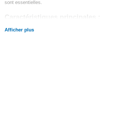
sont essentielles.
Caractéristiques principales :
Afficher plus
Refroidit jusqu'à 65 m²
22 000 BTU (6,5 kW) - capacité très
puissante, rafraîchit rapidement et
efficacement des pièces jusqu'à 65 m².
Débit d'air élevé
Débit d'air de 950 m³/h - assure une
distribution uniforme et rapide du
refroidissement.
Classe énergétique A
Faible consommation et haute
performance.