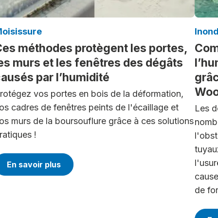
oisissure
Inon
es méthodes protègent les portes,
Comb
es murs et les fenêtres des dégâts
l’hu
ausés par l’humidité
grâc
Woo
rotégez vos portes en bois de la déformation,
os cadres de fenêtres peints de l'écaillage et
Les d
os murs de la boursouflure grâce à ces solutions
nombr
ratiques !
l'obs
tuyau
l'usu
En savoir plus
cause
de fo