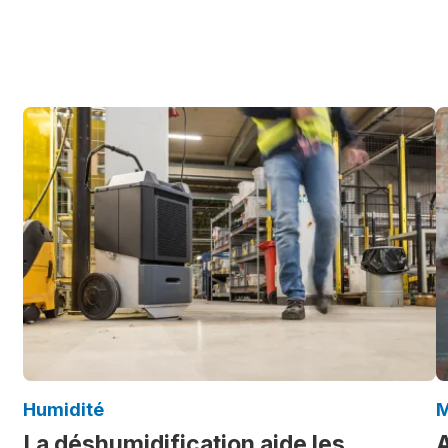
Humidité
M
La déshumidification aide les
A