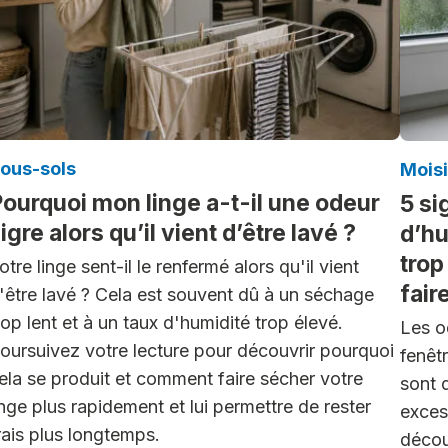
ous-sols
Mois
ourquoi mon linge a-t-il une odeur
5 si
igre alors qu’il vient d’être lavé ?
d’hu
trop
otre linge sent-il le renfermé alors qu'il vient
fair
'être lavé ? Cela est souvent dû à un séchage
rop lent et à un taux d'humidité trop élevé.
Les o
oursuivez votre lecture pour découvrir pourquoi
fenêt
ela se produit et comment faire sécher votre
sont 
inge plus rapidement et lui permettre de rester
exces
rais plus longtemps.
décou