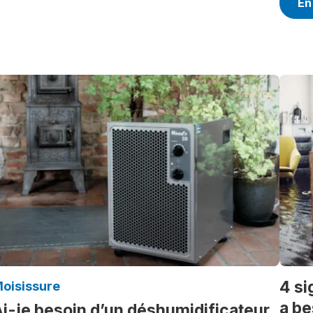
En
4 si
oisissure
a be
i-je besoin d’un déshumidificateur