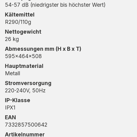
54-57 dB (niedrigster bis höchster Wert)
Kältemittel
R290/110g
Nettogewicht
26 kg
Abmessungen mm (H x B x T)
595x464x508
Hauptmaterial
Metall
Stromversorgung
220-240V, 50Hz
IP-Klasse
IPX1
EAN
7332857500642
Artikelnummer