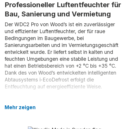
Professioneller Luftentfeuchter für
Bau, Sanierung und Vermietung
Der WDC2 Pro von Wood’s ist ein zuverlässiger
und effizienter Luftentfeuchter, der für raue
Bedingungen im Baugewerbe, bei
Sanierungsarbeiten und im Vermietungsgeschäft
entwickelt wurde. Er liefert selbst in kalten und
feuchten Umgebungen eine stabile Leistung und
hat einen Betriebsbereich von +2 °C bis +35 °C.
Dank des von Wood’s entwickelten intelligenten
Abtausystems i-EcoDefrost erfolgt die
Entfeuchtung auf energieeffiziente Weise.
Mit seinem verstärkten Design, der stapelbaren
Form, den robusten Rädern und den klappbaren
Mehr zeigen
Griffen ist der WDC2 Pro leicht zu bewegen und an
verschiedenen Arbeitsplätzen zu handhaben. Er ist
mit einem Betriebsstundenzähler ausgestattet und