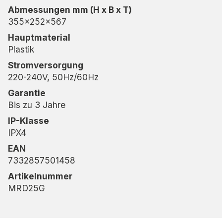
Abmessungen mm (H x B x T)
355x252x567
Hauptmaterial
Plastik
Stromversorgung
220-240V, 50Hz/60Hz
Garantie
Bis zu 3 Jahre
IP-Klasse
IPX4
EAN
7332857501458
Artikelnummer
MRD25G