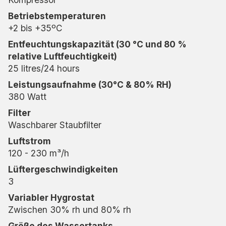
leicht an Ihren Alltag anpassen können.
Betriebstemperaturen
+2 bis +35ºC
Energieeffizient und
Entfeuchtungskapazität (30 °C und 80 %
umweltfreundlich
relative Luftfeuchtigkeit)
Mit dem Kältemittel R290 ist der MRD25 eine
25 litres/24 hours
umweltfreundliche Lösung mit niedrigem
Leistungsaufnahme (30°C & 80% RH)
Energieverbrauch und optimaler Leistung. Er
380 Watt
entfeuchtet sehr effizient in beheizten Räumen und
Filter
verfügt über eine automatische Abtaufunktion mit
Waschbarer Staubfilter
einer Anzeige, die anzeigt, wenn der 3,8-Liter-
Wassertank voll ist. So wird sichergestellt, dass er
Luftstrom
effizient arbeitet und unnötigen Energieverbrauch
120 - 230 m³/h
vermeidet.
Lüftergeschwindigkeiten
3
Sicher und zuverlässig für die
Variabler Hygrostat
Waschküche
Zwischen 30% rh und 80% rh
Der MRD25 von Wood’s ist ein zuverlässiger und
Größe des Wassertanks