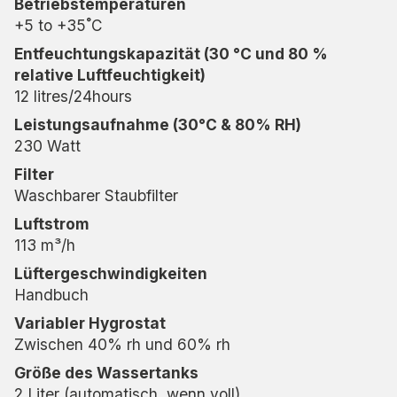
Betriebstemperaturen
macht es einfach, ihn bei Bedarf in andere
+5 to +35˚C
Bereiche zu transportieren.
Entfeuchtungskapazität (30 °C und 80 %
relative Luftfeuchtigkeit)
Energieeffizient und
12 litres/24hours
umweltfreundlich
Leistungsaufnahme (30°C & 80% RH)
Ausgestattet mit dem umweltfreundlichen und
230 Watt
energieeffizienten Kältemittel R290, liefert der
Filter
MRD14 eine hervorragende Leistung, ohne die
Waschbarer Staubfilter
Umwelt zu belasten. Mit einer Kapazität von 12
Luftstrom
Litern pro Tag und einer maximalen
113 m³/h
Leistungsaufnahme von 230 W ist er eine
energieeffiziente Wahl, die die Luftqualität optimal
Lüftergeschwindigkeiten
hält.
Handbuch
Variabler Hygrostat
Sicher und zuverlässig für kleine
Zwischen 40% rh und 60% rh
Räume
Größe des Wassertanks
2 Liter (automatisch, wenn voll)
Der MRD14 ist für den sicheren Betrieb in feuchten