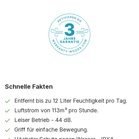
Wichtige Merkmale:
Bequem
Einfach zu benutzen und zu bewegen.
Kapazität
Hält kleine Räume frei von Feuchtigkeit
und Schimmel.
Fan-Effekt
Schnelle Fakten
Trocknet sanft Handtücher und kleine
Wäschemengen.
Entfernt bis zu 12 Liter Feuchtigkeit pro Tag.
Luftstrom von 113m³ pro Stunde.
Hoher Wasserschutz
Leiser Betrieb - 44 dB.
Geeignet für feuchte Räume (IPX4).
Griff für einfache Bewegung.