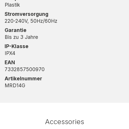
Plastik
Räumen auf nachhaltige, effiziente und bequeme
Weise zu kontrollieren!
Stromversorgung
220-240V, 50Hz/60Hz
Garantie
Bis zu 3 Jahre
IP-Klasse
IPX4
EAN
7332857500970
Artikelnummer
MRD14G
Accessories