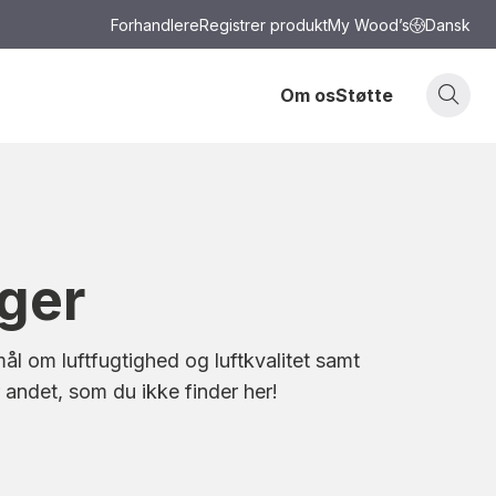
Forhandlere
Registrer produkt
My Wood’s
Dansk
Om os
Støtte
ger
ål om luftfugtighed og luftkvalitet samt
r andet, som du ikke finder her!