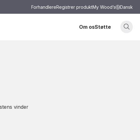
Forhandlere
Registrer produkt
My Wood’s
Dansk
Om os
Støtte