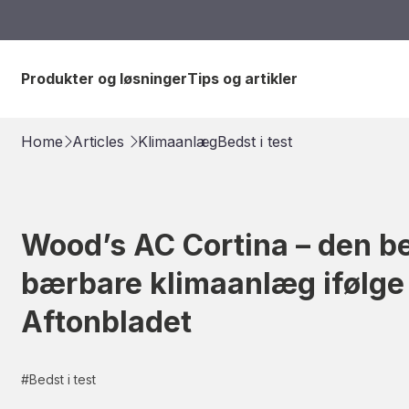
Produkter og løsninger
Tips og artikler
Home
Articles
Klimaanlæg
Bedst i test
Wood’s AC Cortina – den b
bærbare klimaanlæg ifølge
Aftonbladet
#
Bedst i test