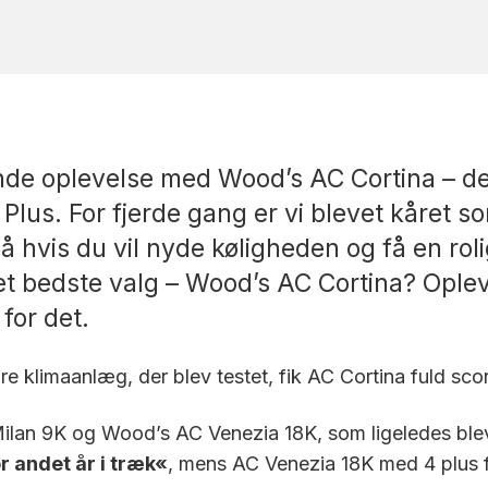
kende oplevelse med Wood’s AC Cortina – 
Plus. For fjerde gang er vi blevet kåret so
å hvis du vil nyde køligheden og få en r
det bedste valg – Wood’s AC Cortina? Opl
for det.
are klimaanlæg, der blev testet, fik AC Cortina fuld sc
an 9K og Wood’s AC Venezia 18K, som ligeledes blev ti
 andet år i træk«
, mens AC Venezia 18K med 4 plus 