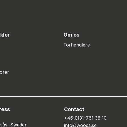
ikler
Om os
Forhandlere
orer
ress
Contact
+46(0)31-761 36 10
gsås, Sweden
info@woods.se