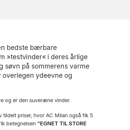
den bedste bærbare
m »testvinder« i deres årlige
olig søvn på sommerens varme
ev overlegen ydeevne og
ore og er den suveræne vinder.
ldelt priser, hvor AC Milan også fik 5
fik betegnelsen
“EGNET TIL STORE