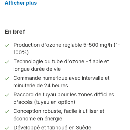
Afficher plus
Production d’ozone réglable
La production d’ozone du WOZ 500 est réglable de
5 à 500 mg/h, ce qui permet d’adapter facilement
En bref
les niveaux d’ozone en fonction des besoins. Vous
choisissez vous-même le pourcentage de
Production d'ozone réglable 5-500 mg/h (1-
production, 100 % correspondant à la pleine
100%)
capacité. Cela permet une grande flexibilité et un
Technologie du tube d'ozone - fiable et
fonctionnement sûr dans différents types
longue durée de vie
d’espaces.
Commande numérique avec intervalle et
minuterie de 24 heures
Le contrôle numérique au service
Raccord de tuyau pour les zones difficiles
de la sécurité
d'accès (tuyau en option)
Le panneau de commande numérique comporte
Conception robuste, facile à utiliser et
des minuteries d’intervalle et des minuteries
économe en énergie
journalières, ce qui facilite la programmation de
Développé et fabriqué en Suède
l’unité en vue d’un fonctionnement automatisé. Les