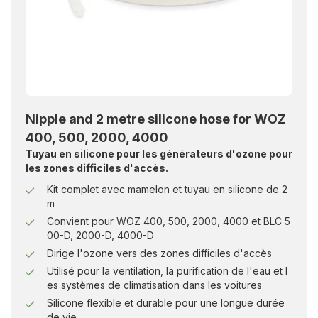
fonctionnement.
Précautions de rentrée:
Attendez que les niveaux
d’ozone aient diminué pour atteindre les valeurs
légales acceptées avant de pénétrer dans la pièce.
Si les niveaux dépassent ces normes, n’entrez pas
jusqu’à ce que l’ozone se soit dissipé.
Nipple and 2 metre silicone hose for WOZ
400, 500, 2000, 4000
Tuyau en silicone pour les générateurs d'ozone pour
les zones difficiles d'accès.
Kit complet avec mamelon et tuyau en silicone de 2
m
Convient pour WOZ 400, 500, 2000, 4000 et BLC 5
00-D, 2000-D, 4000-D
Dirige l'ozone vers des zones difficiles d'accès
Utilisé pour la ventilation, la purification de l'eau et l
es systèmes de climatisation dans les voitures
Silicone flexible et durable pour une longue durée
de vie