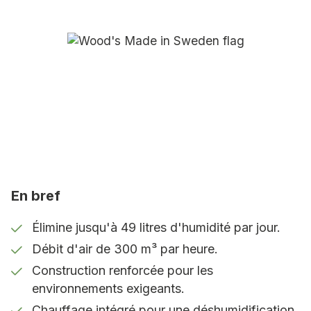
augmente encore l’efficacité de la
déshumidification, car l’air chaud peut transporter
plus d’humidité. Cela permet au WCD8HGH Pro de
fonctionner plus rapidement et plus efficacement,
même dans des locaux froids et humides.
Zones d’utilisation recommandées:
Entrepôts et installations industrielles :
Contrôle
continu de l’humidité dans les grands locaux où la
stabilité et la fiabilité du fonctionnement sont
cruciales.
En bref
Les églises et les zones de production :
Protège
les bâtiments, les machines et les équipements
Élimine jusqu'à 49 litres d'humidité par jour.
contre les dommages causés par l’humidité.
Débit d'air de 300 m³ par heure.
Locaux vastes et froids :
Grâce au chauffage et à
Construction renforcée pour les
i-EcoDefrost, il fonctionne toute l’année, même à
environnements exigeants.
des températures aussi basses que +2 °C.
Chauffage intégré pour une déshumidification