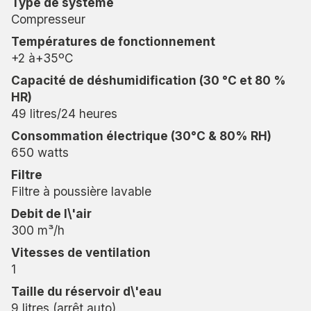
Type de système
utilisation à long terme dans des environnements
Compresseur
agressifs.
Températures de fonctionnement
Fabrication suédoise axée sur le
+2 à+35ºC
développement durable
Capacité de déshumidification (30 °C et 80 %
HR)
Fabriqué en Suède avec des composants de haute
49 litres/24 heures
qualité et une fiabilité imbattable. Le WCD8HGH
Consommation électrique (30°C & 80% RH)
Pro utilise un réfrigérant respectueux de
650 watts
l’environnement (R-290) et dispose d’un filtre
lavable, ce qui le rend à la fois économe en
Filtre
énergie et durable.
Filtre à poussière lavable
Debit de I\'air
300 m³/h
Vitesses de ventilation
1
Taille du réservoir d\'eau
9 litres (arrêt auto)