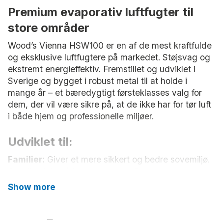
Premium evaporativ luftfugter til
store områder
Wood’s Vienna HSW100 er en af de mest kraftfulde
og eksklusive luftfugtere på markedet. Støjsvag og
ekstremt energieffektiv. Fremstillet og udviklet i
Sverige og bygget i robust metal til at holde i
mange år – et bæredygtigt førsteklasses valg for
dem, der vil være sikre på, at de ikke har for tør luft
i både hjem og professionelle miljøer.
Udviklet til:
Familier:
Giver et mere sikkert og bedre sovemiljø.
Sundhedsbevidste personer:
Forebygger og
lindrer effektivt tør og sprukken hud.
Show more
Allergikere:
Lindrer ubehag fra tør luft og partikler.
Trægulve, inventar og møbler:
Den rette
luftfugtighed forlænger deres levetid og