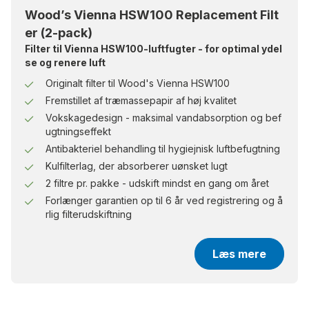
Wood’s Vienna HSW100 er konstrueret af metal for
Wood’s Vienna HSW100 Replacement Filt
lang levetid og sikker brug. Ved at registrere den
er (2-pack)
på warranty-woods.com og skifte filter mindst en
Filter til Vienna HSW100-luftfugter - for optimal ydel
gang om året forlænger du garantien med op til 6
se og renere luft
år.
Originalt filter til Wood's Vienna HSW100
Fremstillet af træmassepapir af høj kvalitet
Hvis du vil undgå problemer med tør luft, skal du
Vokskagedesign - maksimal vandabsorption og bef
vælge Wood’s Vienna HSW100 – en eksklusiv,
ugtningseffekt
svenskproduceret, energieffektiv premium-
Antibakteriel behandling til hygiejnisk luftbefugtning
luftfugter, der er designet til store rum, hele hjem
Kulfilterlag, der absorberer uønsket lugt
og professionelle miljøer.
2 filtre pr. pakke - udskift mindst en gang om året
Forlænger garantien op til 6 år ved registrering og å
rlig filterudskiftning
Læs mere