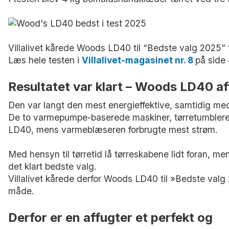
Villalivet kårede Woods LD40 til “Bedste valg 2025” 
Læs hele testen i
Villalivet-magasinet nr. 8
på side
Resultatet var klart – Woods LD40 af
Den var langt den mest energieffektive, samtidig med
De to varmepumpe-baserede maskiner, tørretumblere
LD40, mens varmeblæseren forbrugte mest strøm.
Med hensyn til tørretid lå tørreskabene lidt foran, men
det klart bedste valg.
Villalivet kårede derfor Woods LD40 til »Bedste valg 
måde.
Derfor er en affugter et perfekt og