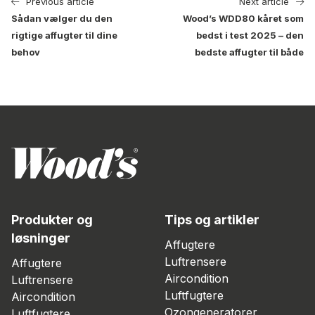
Previous article
Next article
Sådan vælger du den
Wood’s WDD80 kåret som
rigtige affugter til dine
bedst i test 2025 – den
behov
bedste affugter til både
Produkter og
Tips og artikler
løsninger
Affugtere
Luftrensere
Affugtere
Aircondition
Luftrensere
Luftfugtere
Aircondition
Ozongeneratorer
Luftfugtere