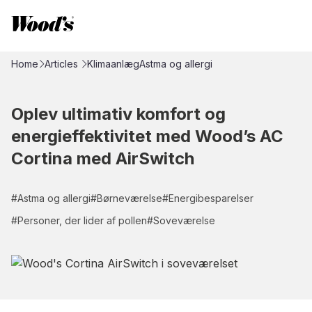
Home
Articles
Klimaanlæg
Astma og allergi
Oplev ultimativ komfort og
energieffektivitet med Wood’s AC
Cortina med AirSwitch
#
Astma og allergi
#
Børneværelse
#
Energibesparelser
#
Personer, der lider af pollen
#
Soveværelse