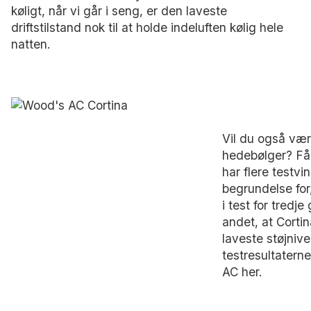
køligt, når vi går i seng, er den laveste
driftstilstand nok til at holde indeluften kølig hele
natten.
Vil du også væ
hedebølger? Få 
har flere testvin
begrundelse for
i test for tredj
andet, at Corti
laveste støjni
testresultatern
AC her.