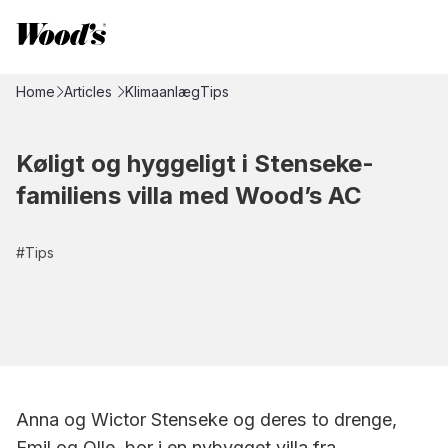
Home
Articles
Klimaanlæg
Tips
Køligt og hyggeligt i Stenseke-
familiens villa med Wood’s AC
#
Tips
Anna og Wictor Stenseke og deres to drenge,
Emil og Olle, bor i en nybygget villa fra