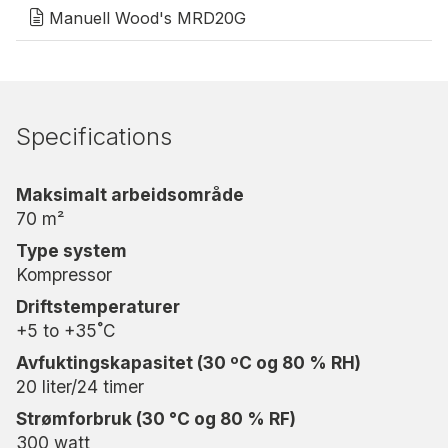
Manuell Wood's MRD20G
behov.
Energieffektiv og miljøvennlig
Med kjølemediet R290 er MRD20G en miljøvennlig
Specifications
løsning med lavt energiforbruk og høy ytelse.
Automatisk avriming og en indikator for full
vanntank sørger for at enheten alltid fungerer
Maksimalt arbeidsområde
optimalt.
70 m²
Type system
Trygt og pålitelig
Kompressor
Automatisk avstengning aktiveres når vanntanken
Driftstemperaturer
er full, og det innebygde hydrometeret sørger for
+5 to +35˚C
at luftfuktigheten holdes på ønsket nivå.
Avfuktingskapasitet (30 ºC og 80 % RH)
20 liter/24 timer
Forleng garantien din
Strømforbruk (30 °C og 80 % RF)
Registrer din MRD20G på
warranty-woods.com
300 watt