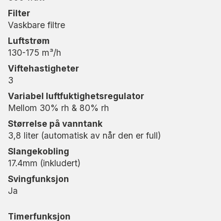
og utvid garantien fra 2 til 3 år.
Filter
Vaskbare filtre
MRD20 er det perfekte valget for hjemmet ditt og
sørger effektivt for at hjemmet ditt forblir fritt for
Luftstrøm
fukt, lukt og mugg.
130-175 m³/h
Viftehastigheter
3
Variabel luftfuktighetsregulator
Mellom 30% rh & 80% rh
Størrelse på vanntank
3,8 liter (automatisk av når den er full)
Slangekobling
17.4mm (inkludert)
Svingfunksjon
Ja
Timerfunksjon