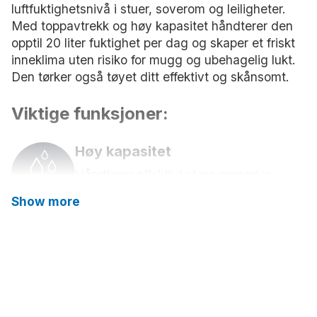
luftfuktighetsnivå i stuer, soverom og leiligheter.
Med toppavtrekk og høy kapasitet håndterer den
opptil 20 liter fuktighet per dag og skaper et friskt
inneklima uten risiko for mugg og ubehagelig lukt.
Den tørker også tøyet ditt effektivt og skånsomt.
Viktige funksjoner:
Høy kapasitet
Håndterer effektivt store mengder
fuktighet.
Show more
Timerfunksjon
Programmerbar timer for automatisk
start og stopp av avfukting.
Topp uttak