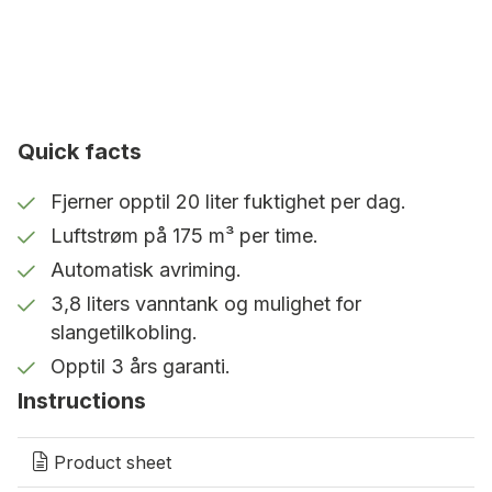
Tørker tøyet skånsomt og
energieffektivt.
Tilkobling av slanger
Stor vanntank på 3,8 liter. For minimalt
Quick facts
vedlikehold er det enkelt å koble til en
slange.
Fjerner opptil 20 liter fuktighet per dag.
Opptil 3 års garanti
Luftstrøm på 175 m³ per time.
Automatisk avriming.
Registrer deg og utvid garantien fra 2 til
3 år.
3,8 liters vanntank og mulighet for
slangetilkobling.
Opptil 3 års garanti.
Brukervennlig og fleksibel
Instructions
MRD20G er enkel å bruke med et oversiktlig
berøringspanel der du stiller inn ønsket
Product sheet
luftfuktighetsnivå. Den programmerbare timeren
gjør det enkelt å tilpasse avfuktingen til dine