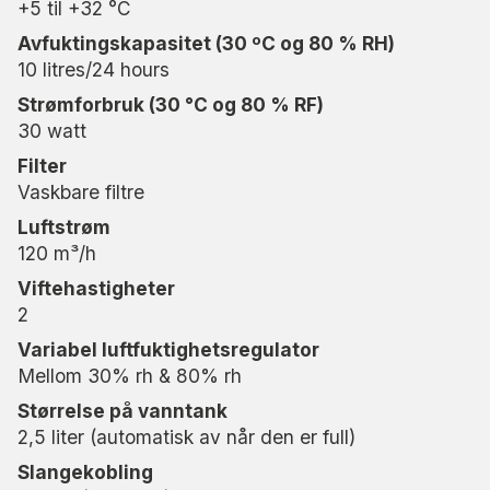
+5 til +32 °C
R290, som gir overlegen energieffektivitet og
Avfuktingskapasitet (30 ºC og 80 % RH)
lavere klimapåvirkning sammenlignet med eldre
10 litres/24 hours
kjølemedier. Dette gjør MRD12 til et bærekraftig
valg som hjelper deg med å redusere
Strømforbruk (30 °C og 80 % RF)
energiforbruket uten at det går på bekostning av
30 watt
ytelsen.
Filter
Vaskbare filtre
Sikker og pålitelig for små rom
Luftstrøm
MRD12 er utstyrt med automatisk avriming og
120 m³/h
automatisk avstengning ved innstilt fuktighetsnivå,
Viftehastigheter
noe som sikrer trygg drift selv i kjøligere
2
omgivelser. MRD12 har et lavt støynivå, slik at du
Variabel luftfuktighetsregulator
ikke blir forstyrret når du oppholder deg i rommet.
Mellom 30% rh & 80% rh
Avfukteren er også kompakt og enkel å håndtere,
noe som gjør den til en trygg og pålitelig løsning
Størrelse på vanntank
for mindre fuktige rom året rundt.
2,5 liter (automatisk av når den er full)
Slangekobling
Forleng garantien din