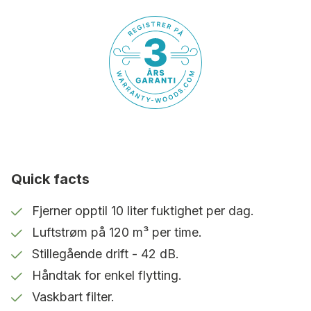
Praktisk
Holder små rom fri for fukt og mugg.
Vifteeffekt
Tørker håndklær og mindre mengder
tøy skånsomt.
Stillegående drift
Quick facts
Bare 42 dB i høyeste vifteinnstilling.
Fjerner opptil 10 liter fuktighet per dag.
Luftstrøm på 120 m³ per time.
Tilkobling av slanger
Stillegående drift - 42 dB.
Stor vanntank på 2,5 liter. For minimalt
Håndtak for enkel flytting.
vedlikehold er det enkelt å koble til en
slange.
Vaskbart filter.