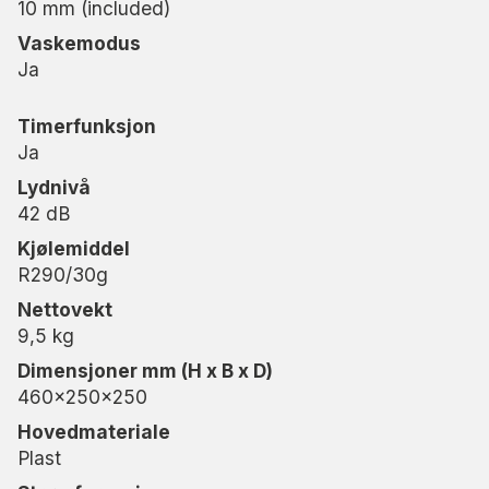
10 mm (included)
Ved å registrere MRD12 på
warranty-woods.com
Vaskemodus
utvider du garantien fra 2 til 3 år.
Ja
Timerfunksjon
Ja
Lydnivå
42 dB
Kjølemiddel
R290/30g
Nettovekt
9,5 kg
Dimensjoner mm (H x B x D)
460x250x250
Hovedmateriale
Plast