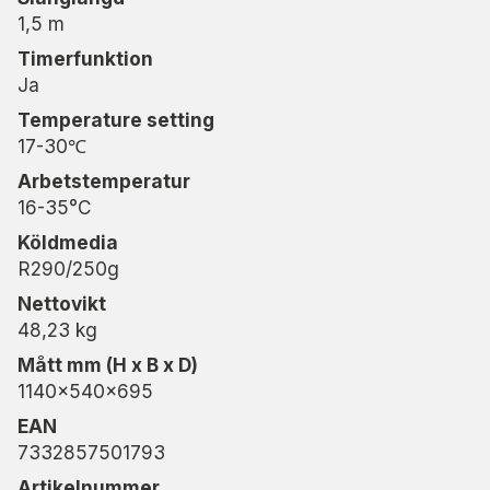
1,5 m
Timerfunktion
Ja
Temperature setting
17-30℃
Arbetstemperatur
16-35°C
Köldmedia
R290/250g
Nettovikt
48,23 kg
Mått mm (H x B x D)
1140x540x695
EAN
7332857501793
Artikelnummer