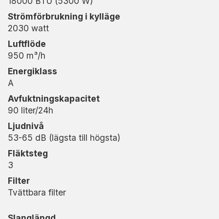
18000 BTU (5300 W)
Strömförbrukning i kylläge
Enkel att använda och flytta
2030 watt
AC Palermo 18K har en intuitiv digital touchpanel
Luftflöde
som gör den lätt att styra. Tack vare de
950 m³/h
lättrullande hjulen kan den enkelt flyttas dit där
Energiklass
den bäst behövs. Det medföljande fönstersatsen
A
gör installationen snabb och enkel, utan några
Avfuktningskapacitet
permanenta ändringar – den varma luften
90 liter/24h
ventileras effektivt ut genom ett fönster.
Ljudnivå
53-65 dB (lägsta till högsta)
Fläktsteg
3
Filter
Tvättbara filter
Slanglängd