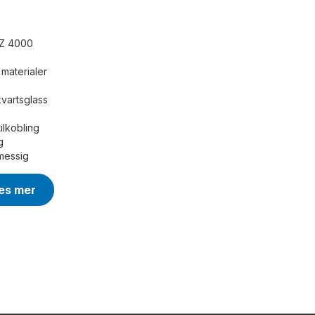
OZ 4000
materialer
kvartsglass
ilkobling
g
lmessig
es mer