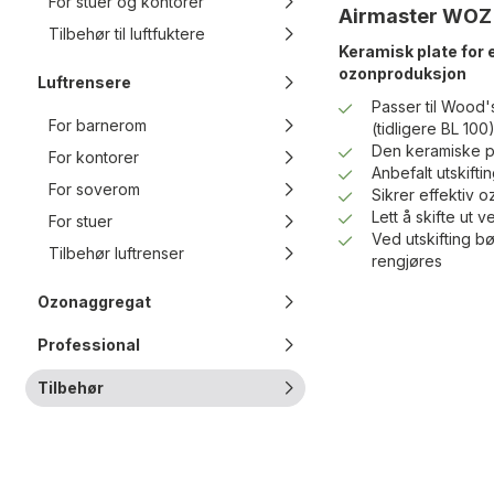
For stuer og kontorer
Airmaster WOZ
Tilbehør til luftfuktere
Keramisk plate for e
ozonproduksjon
Luftrensere
Passer til Wood
For barnerom
(tidligere BL 100
Den keramiske pl
For kontorer
Anbefalt utskifti
For soverom
Sikrer effektiv 
Lett å skifte ut 
For stuer
Ved utskifting 
Tilbehør luftrenser
rengjøres
Ozonaggregat
Professional
Tilbehør