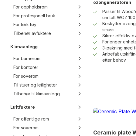
ozongeneratoren
For oppholdsrom
Passer til Wood's
For profesjonell bruk
unntatt WOZ 100
Beskytter ozong
For tørk tøy
smuss
Tilbehør avfuktere
Sikrer effektiv 
Forlenger enhete
Klimaanlegg
3-pakning med fo
Anbefalt utskifti
For barnerom
etter behov
For kontorer
For soverom
Til stuer og leiligheter
Tilbehør til klimaanlegg
Luftfuktere
For offentlige rom
For soverom
Ceramic plate 