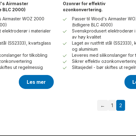
d's Airmaster
Ozonrør for effektiv
e BLC 2000)
ozonkonvertering.
's Airmaster WOZ 2000
Passer til Wood's Airmaster W
000)
(tidligere BLC 4000)
elektroderør i materialer
Svenskprodusert elektroderør i 
av høy kvalitet
t stål (SS2333), kvartsglass
Laget av rustfritt stål (SS2333), 
og aluminium
onslanger for tilkobling
Leveres med silikonslanger for t
ozonkonvertering
Sikrer effektiv ozonkonverterin
 skiftes ut regelmessig
Slitasjedel - bør skiftes ut rege
Les mer
L
←
1
2