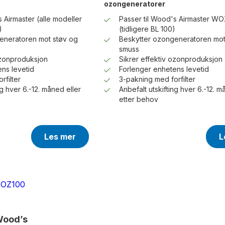
ozongeneratorer
 Airmaster (alle modeller
Passer til Wood's Airmaster WO
)
(tidligere BL 100)
eneratoren mot støv og
Beskytter ozongeneratoren mot
smuss
ozonproduksjon
Sikrer effektiv ozonproduksjon
ns levetid
Forlenger enhetens levetid
rfilter
3-pakning med forfilter
ng hver 6.-12. måned eller
Anbefalt utskifting hver 6.-12. m
etter behov
Les mer
L
Wood’s