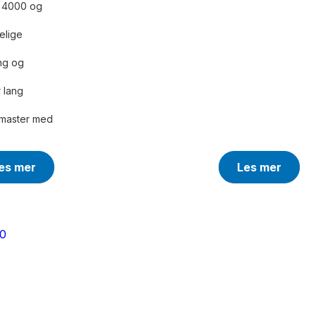
, 4000 og
elige
ing og
r lang
rmaster med
es mer
Les mer