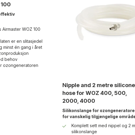
 100
ffektiv
's Airmaster WOZ 100
)
aten er en slitasjedel
ng minst én gang i året
ozonproduksjon
ved behov
bør ozongeneratoren
Nipple and 2 metre silicone
hose for WOZ 400, 500,
2000, 4000
Silikonslange for ozongeneratore
for vanskelig tilgjengelige område
Komplett sett med nippel og 2 
silikonslange