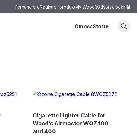
Forhandlere
Registrer produkt
My Wood’s
Norsk bokmål
Om oss
Støtte
r
Cigarette Lighter Cable for
Wood’s Airmaster WOZ 100
and 400