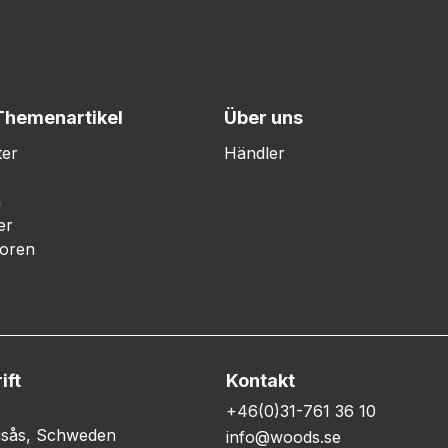
Themenartikel
Über uns
ter
Händler
n
er
oren
ift
Kontakt
+46(0)31-761 36 10
ngsås, Schweden
info@woods.se