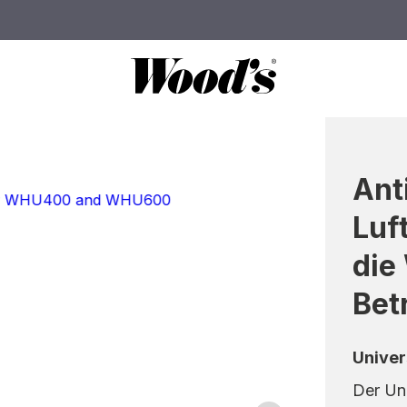
Ant
Luf
die
Bet
Unive
Der Uni