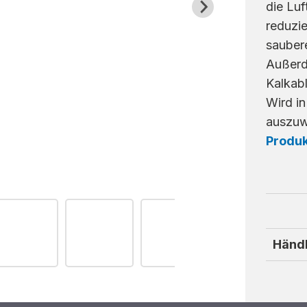
die Lu
reduzie
saubere
Außerd
Kalkab
Wird in
auszuw
Produ
Händl