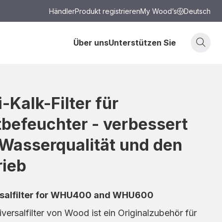
Händler
Produkt registrieren
My Wood’s
Deutsch
Über uns
Unterstützen Sie
i-Kalk-Filter für
tbefeuchter - verbessert
 Wasserqualität und den
rieb
rsalfilter for WHU400 and WHU600
versalfilter von Wood ist ein Originalzubehör für